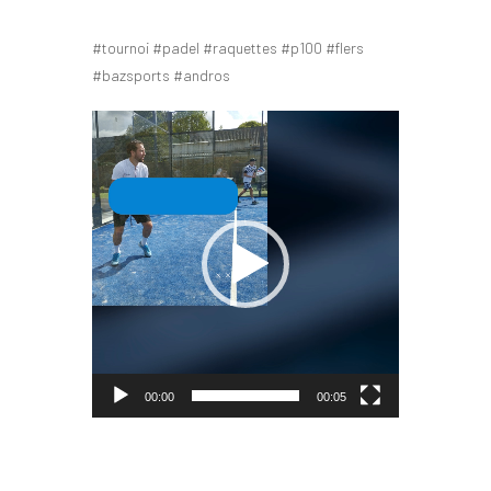
#tournoi #padel #raquettes #p100 #flers
#bazsports #andros
Lecteur
vidéo
00:00
00:05