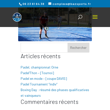
06 23 61 64 38
complexe@bazsports.fr
Articles récents
Padel, championnat Orne
Padel’Thon – [Tournoi]
Padel en mode – [coupe DAVIS]
Padel Tournament “indiv”
Boxing Day : résumé des phases qualificatives
et vainqueurs
Commentaires récents