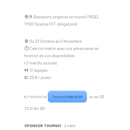
😎🎾 Bazsports organise un tournoi PADEL
“P100” (licence FFT obligatoire)
📆 Du 23 Octobre au 5 Novembre
⏱ Cale ton match avec vos adversaires en
fonction de vos disponibilités
ℹ️ 3 matchs assurés
👫 12 équipes
💶 20 € / joueur
👉 Inscris toi
ou au 06
Tournoi Padel p100
23 61 64 38 !
SPONSOR TOURNOI
: à venir