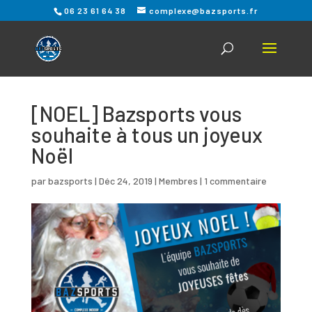
06 23 61 64 38
complexe@bazsports.fr
[NOEL] Bazsports vous
souhaite à tous un joyeux
Noël
par
bazsports
|
Déc 24, 2019
|
Membres
|
1 commentaire