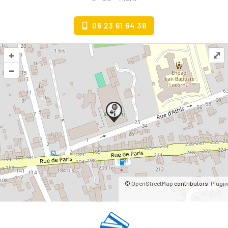
06 23 61 64 38
+
⤢
+
⤢
–
–
©
OpenStreetMap
contributors.
Plugin