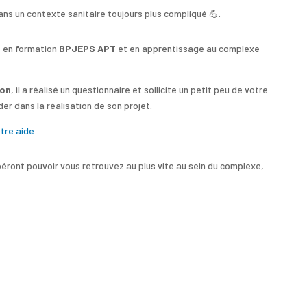
ns un contexte sanitaire toujours plus compliqué
💪.
t en formation
BPJEPS APT
et en apprentissage au complexe
ion
, il a réalisé un questionnaire et
sollicite un petit peu de votre
der dans la réalisation de son projet.
otre aide
éront pouvoir vous retrouvez au plus vite au sein du complexe,