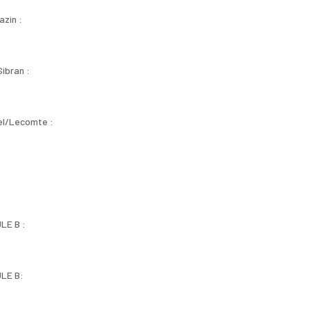
zin :
ibran :
el/Lecomte :
LE B :
LE B: