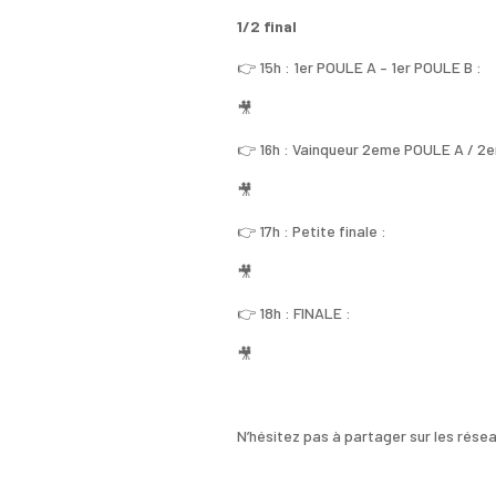
1/2 final
👉 15h : 1er POULE A – 1er POULE B :
🎥
👉 16h : Vainqueur 2eme POULE A / 2e
🎥
👉 17h : Petite finale :
🎥
👉 18h : FINALE :
🎥
N’hésitez pas à partager sur les rése