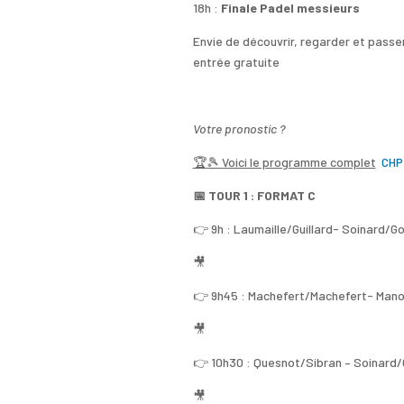
18h :
Finale Padel messieurs
Envie de découvrir, regarder et passe
entrée gratuite
Votre pronostic ?
🏆
🎾
Voici le programme complet
CHP
📅
TOUR 1 : FORMAT C
👉 9h : Laumaille/Guillard- Soinard/Go
🎥
👉 9h45 : Machefert/Machefert- Mano
🎥
👉 10h30 : Quesnot/Sibran – Soinard/
🎥