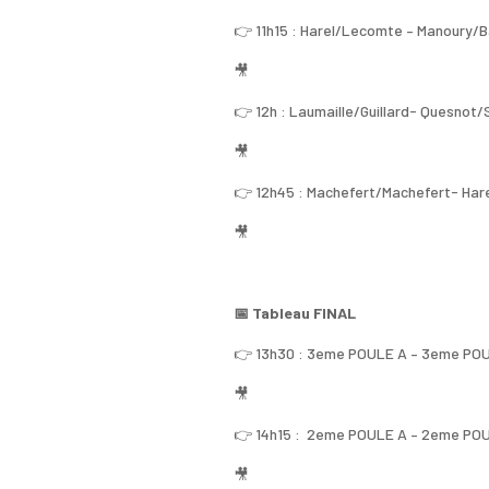
👉 11h15 : Harel/Lecomte – Manoury/Ba
🎥
👉 12h : Laumaille/Guillard- Quesnot/S
🎥
👉 12h45 : Machefert/Machefert- Har
🎥
📅 Tableau FINAL
👉 13h30 : 3eme POULE A – 3eme POU
🎥
👉 14h15 : 2eme POULE A – 2eme POU
🎥