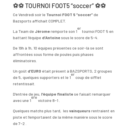
⚽️
⚽️
TOURNOI FOOT5 “soccer”
⚽️
⚽️
Ce Vendredi soir le
Tournoi FOOT 5 “soccer”
de
Bazsports affichait COMPLET.
er
La Team de
Jérome
remporte son 1
tournoi FOOT 5 en
battant l’équipe
d’Antoine
sous le score de 5-4.
De 19h à 1h, 10 équipes présentes ce soir-là se sont
affrontées sous forme de poules puis phases
éliminatoires.
Un goût
d’EURO
était présent à BAZSPORTS, 2 groupes
er
de 5, quelques supporters et le 1
coup de sifflet
retentissait.
D’entrée de jeu,
l’équipe finaliste
se faisait remarquer
ère
avec une 1
victoire 8-1 .
Quelques matchs plus tard, les
vainqueurs
rentraient en
piste et l’emportaient de la même manière sous le score
de 7-2 .