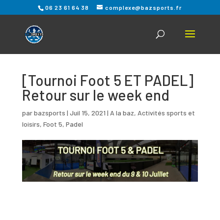
06 23 61 64 38
complexe@bazsports.fr
[Tournoi Foot 5 ET PADEL]
Retour sur le week end
par
bazsports
|
Juil 15, 2021
|
A la baz
,
Activités sports et
loisirs
,
Foot 5
,
Padel