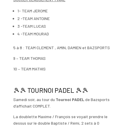
1- TEAM JEROME
2 -TEAM ANTOINE
3 -TEAM LUCAS
4 -TEAM MOURAD
5 à 8 : TEAM CLEMENT , AMIN, DAMIEN et BAZSPORTS
9 – TEAM THOMAS
10 – TEAM MATHIS
🎾
🎾
TOURNOI PADEL
🎾
🎾
Samedi soir, au tour du
Tournoi PADEL
de Bazsports
d’affichait COMPLET.
La doublette Maxime / François se voyait prendre le
dessus sur le double Baptiste / Rémi, 2 sets à 0