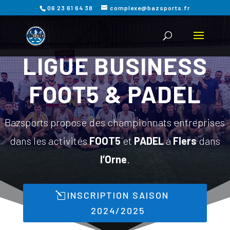
06 23 61 64 38
complexe@bazsports.fr
LIGUE BUSINESS
FOOT5 & PADEL
Bazsports propose des championnats entreprises
dans les activités
FOOT5
et
PADEL
à
Flers
dans
l’Orne
.
INSCRIPTION SAISON
2024/2025