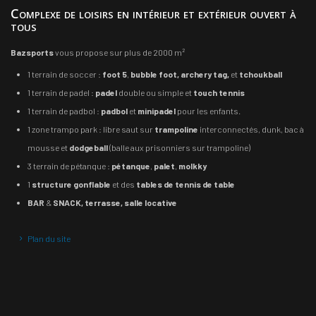
Complexe de loisirs en intérieur et extérieur ouvert à
tous
Bazsports
vous propose sur plus de 2000 m²
1 terrain de soccer :
foot 5
,
bubble foot, archery tag,
et
tchoukball
1 terrain de padel :
padel
double ou simple et
touch tennis
1 terrain de padbol :
padbol
et
minipadel
pour les enfants.
1 zone trampo park : libre saut sur
trampoline
interconnectés, dunk, bac à
mousse et
dodgeball
(balle aux prisonniers sur trampoline)
3 terrain de pétanque :
pétanque
,
palet
,
molkky
1
structure gonflable
et des
tables de tennis de table
BAR
&
SNACK, terrasse, salle locative
Plan du site