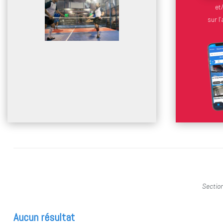
et
sur 
Section
Aucun résultat