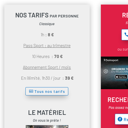
NOS TARIFS
R
PAR PERSONNE
F
Classique
1h :
8 €
Pass Sport : au trimestre
ou su
10 Heures :
70 €
Abonnement Sport / mois
En illimité, 1h30 / jour :
39 €
Tous nos tarifs
RECHE
Pas assez n
LE MATÉRIEL
R
On vous le prête !