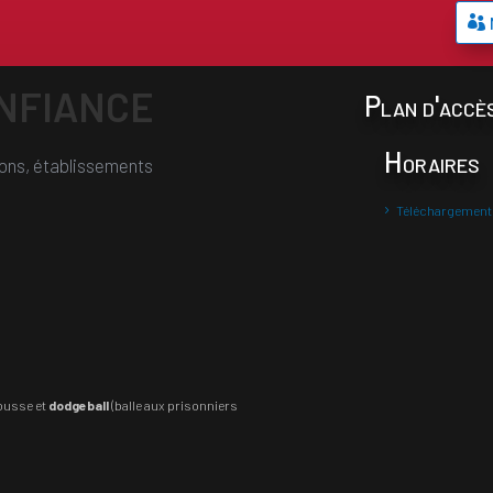
ONFIANCE
Plan d'accè
Horaires
tions, établissements
Téléchargemen
ousse et
dodgeball
(balle aux prisonniers