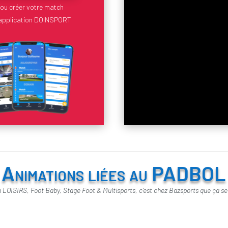
/ou créer votre match
l’application DOINSPORT
Animations liées au PADBOL
 LOISIRS, Foot Baby, Stage Foot & Multisports, c’est chez Bazsports que ça se