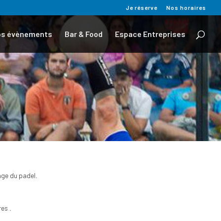
Je réserve
Nos horaires
os évènements
Bar & Food
Espace Entreprises
age du padel.
es .