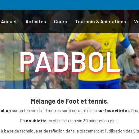
Accueil
Activités
Cours
Tournois & Animations
V
PADBOL
Mélange de Foot et tennis.
ballon
sur un terrain de 10 mètres sur 6 entouré d’une s
urface vitrée
à l’im
En
doublette
, profitez du terrain 30 minutes ou plus.
 à base de technique et de réflexion dans le placement et l’utilisation des vitr