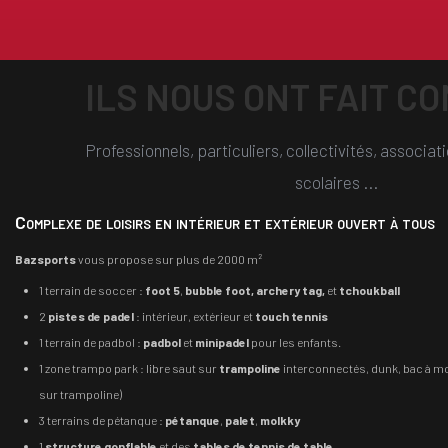
ILS NOUS ONT FAIT C
Professionnels, particuliers, collectivités, associa
scolaires ...
Complexe de loisirs en intérieur et extérieur ouvert à tous
Bazsports
vous propose sur plus de 2000 m²
1 terrain de soccer :
foot 5
,
bubble foot, archery tag,
et
tchoukball
2
pistes de padel
: intérieur, extérieur et
touch tennis
1 terrain de padbol :
padbol
et
minipadel
pour les enfants.
1 zone trampo park : libre saut sur
trampoline
interconnectés, dunk, bac à m
sur trampoline)
3 terrains de pétanque :
pétanque
,
palet
,
molkky
1
structure gonflable
et des
tables de tennis de table