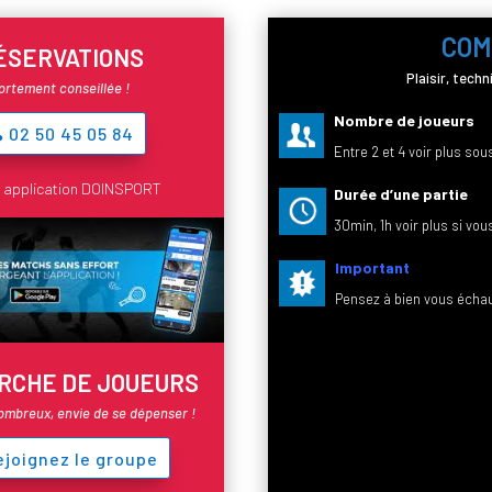
COM
ÉSERVATIONS
Plaisir, tech
ortement conseillée !
Nombre de joueurs
02 50 45 05 84
Entre 2 et 4 voir plus sou
r application DOINSPORT
Durée d’une partie
30min, 1h voir plus si vous
Important
Pensez à bien vous échauf
RCHE DE JOUEURS
ombreux, envie de se dépenser !
ejoignez le groupe