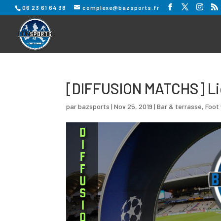
06 23 61 64 38
complexe@bazsports.fr
[DIFFUSION MATCHS] Li
par
bazsports
|
Nov 25, 2019
|
Bar & terrasse
,
Foot