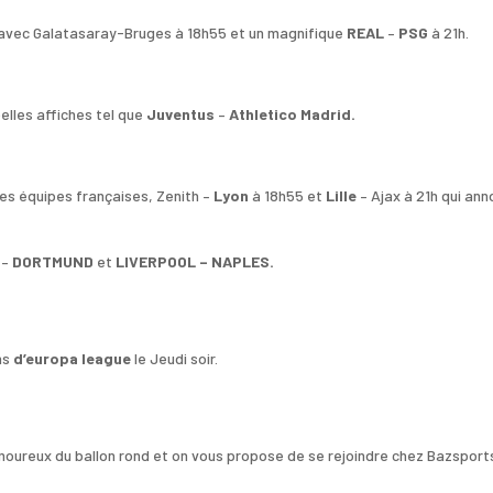
r avec Galatasaray-Bruges à 18h55 et un magnifique
REAL
–
PSG
à 21h.
belles affiches tel que
Juventus
–
Athletico Madrid.
tres équipes françaises, Zenith –
Lyon
à 18h55 et
Lille
– Ajax à 21h qui an
–
DORTMUND
et
LIVERPOOL – NAPLES.
hs
d’europa league
le Jeudi soir.
moureux du ballon rond et on vous propose de se rejoindre chez Bazsport