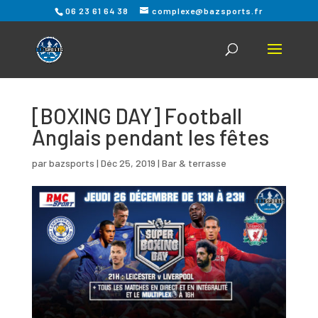
06 23 61 64 38
complexe@bazsports.fr
[BOXING DAY] Football
Anglais pendant les fêtes
par
bazsports
|
Déc 25, 2019
|
Bar & terrasse